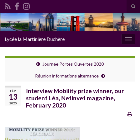
Tog
sear
Search for:
for
Lycée la Martinière Duchère
Togg
navig
Journée Portes Ouvertes 2020
Réunion informations alternance
Interview Mobility prize winner, our
FÉV
13
student Léa, Netinvet magazine,
2020
February 2020