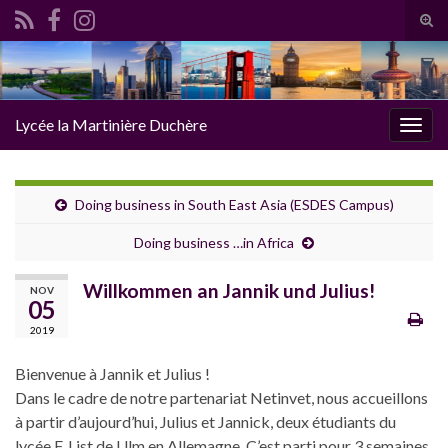
Tog
sear
Search for:
for
Lycée la Martinière Duchère
Togg
navig
Doing business in South East Asia (ESDES Campus)
Doing business …in Africa
Willkommen an Jannik und Julius!
NOV
05
2019
Bienvenue à Jannik et Julius !
Dans le cadre de notre partenariat Netinvet, nous accueillons
à partir d’aujourd’hui, Julius et Jannick, deux étudiants du
lycée F. List de Ulm en Allemagne. C’est parti pour 3 semaines